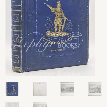
My account
Opt-out preferences
Privacy Policy
Refund and Returns Policy
Shop
We Buy Books!