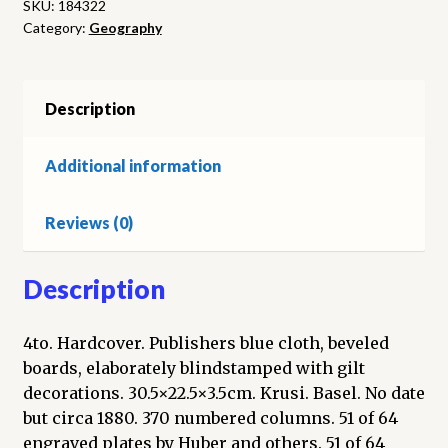
der
SKU:
184322
Category:
Geography
Tellsage
verherrlicht
durch
Schillers
Description
Freiheitssang.
64
Additional information
Stahlstiche
von
Reviews (0)
C.
Huber
und
Description
anderen
Künstlern
4to. Hardcover. Publishers blue cloth, beveled
quantity
boards, elaborately blindstamped with gilt
decorations. 30.5×22.5×3.5cm. Krusi. Basel. No date
but circa 1880. 370 numbered columns. 51 of 64
engraved plates by Huber and others. 51 of 64