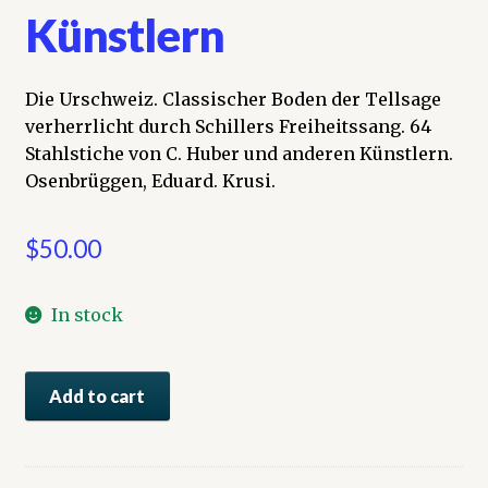
Künstlern
Die Urschweiz. Classischer Boden der Tellsage
verherrlicht durch Schillers Freiheitssang. 64
Stahlstiche von C. Huber und anderen Künstlern.
Osenbrüggen, Eduard. Krusi.
$
50.00
In stock
Die
Add to cart
Urschweiz.
Classischer
Boden