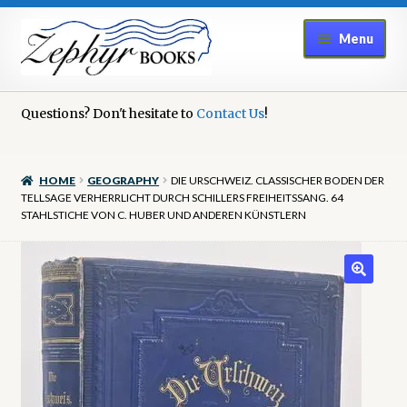
Skip
Skip
Menu
to
to
navigation
content
Home
Questions? Don't hesitate to
Contact Us
!
Book Repair
HOME
GEOGRAPHY
DIE URSCHWEIZ. CLASSISCHER BODEN DER
Books to Sell?
TELLSAGE VERHERRLICHT DURCH SCHILLERS FREIHEITSSANG. 64
STAHLSTICHE VON C. HUBER UND ANDEREN KÜNSTLERN
Cart
Checkout
Contact Us
Cookie Policy