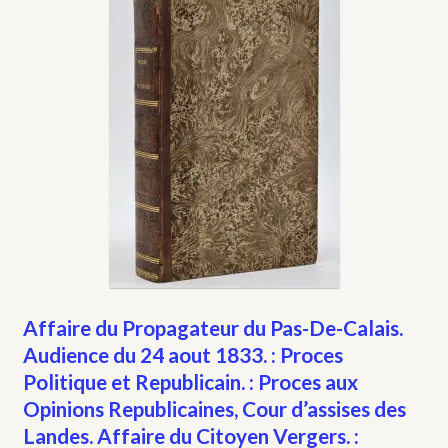
Affaire du Propagateur du Pas-De-Calais.
Audience du 24 aout 1833. : Proces
Politique et Republicain. : Proces aux
Opinions Republicaines, Cour d’assises des
Landes. Affaire du Citoyen Vergers. :