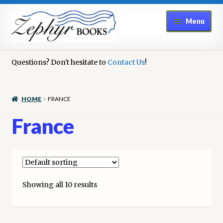
Skip
Skip
Menu
to
to
navigation
content
Home
Questions? Don't hesitate to
Contact Us
!
Book Repair
HOME
FRANCE
Books to Sell?
France
Cart
Checkout
Showing all 10 results
Contact Us
Cookie Policy