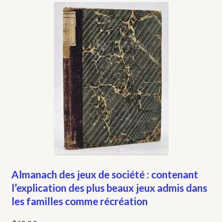
My account
Opt-out preferences
Privacy Policy
Refund and Returns Policy
Shop
We Buy Books!
Almanach des jeux de société : contenant
l’explication des plus beaux jeux admis dans
les familles comme récréation