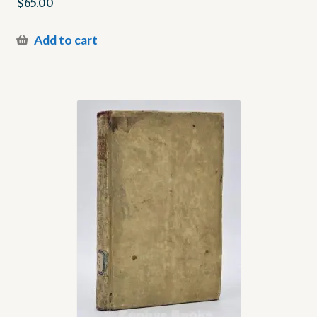
$
65.00
Add to cart