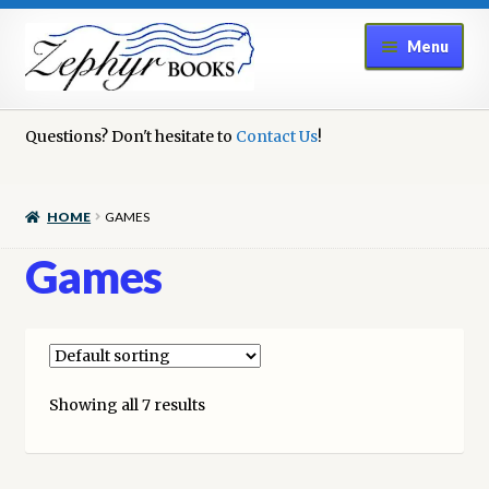
Skip
Skip
Menu
to
to
navigation
content
Home
Questions? Don't hesitate to
Contact Us
!
Book Repair
HOME
GAMES
Books to Sell?
Games
Cart
Checkout
Showing all 7 results
Contact Us
Cookie Policy